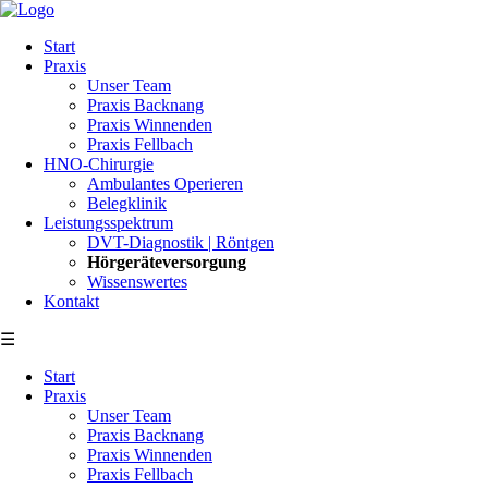
Navigation
Start
überspringen
Praxis
Unser Team
Praxis Backnang
Praxis Winnenden
Praxis Fellbach
HNO-Chirurgie
Ambulantes Operieren
Belegklinik
Leistungsspektrum
DVT-Diagnostik | Röntgen
Hörgeräteversorgung
Wissenswertes
Kontakt
☰
Navigation
Start
überspringen
Praxis
Unser Team
Praxis Backnang
Praxis Winnenden
Praxis Fellbach